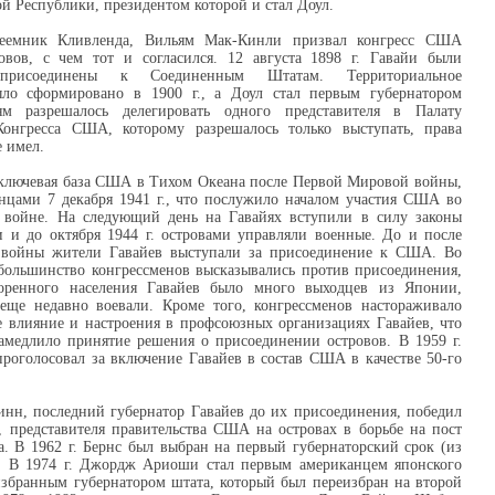
ой Республики, президентом которой и стал Доул.
реемник Кливленда, Вильям Мак-Кинли призвал конгресс США
овов, с чем тот и согласился. 12 августа 1898 г. Гавайи были
 присоединены к Соединенным Штатам. Территориальное
ыло сформировано в 1900 г., а Доул стал первым губернатором
ям разрешалось делегировать одного представителя в Палату
Конгресса США, которому разрешалось только выступать, права
е имел.
 ключевая база США в Тихом Океана после Первой Мировой войны,
нцами 7 декабря 1941 г., что послужило началом участия США во
войне. На следующий день на Гавайях вступили в силу законы
 и до октября 1944 г. островами управляли военные. До и после
войны жители Гавайев выступали за присоединение к США. Во
большинство конгрессменов высказывались против присоединения,
оренного населения Гавайев было много выходцев из Японии,
ще недавно воевали. Кроме того, конгрессменов настораживало
 влияние и настроения в профсоюзных организациях Гавайев, что
амедлило принятие решения о присоединении островов. В 1959 г.
проголосовал за включение Гавайев в состав США в качестве 50-го
нн, последний губернатор Гавайев до их присоединения, победил
 представителя правительства США на островах в борьбе на пост
а. В 1962 г. Бернс был выбран на первый губернаторский срок (из
. В 1974 г. Джордж Ариоши стал первым американцем японского
збранным губернатором штата, который был переизбран на второй