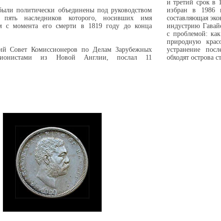
и третий срок в 
 были политически объединены под руководством
избран в 1986 г
, пять наследников которого, носивших имя
составляющая эко
ом с момента его смерти в 1819 году до конца
индустрию Гавайе
с проблемой: ка
природную красо
кий Совет Комиссионеров по Делам Зарубежных
устранение посл
ационистами из Новой Англии, послал 11
обходят острова с