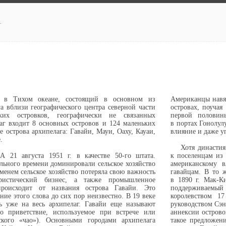
.
 в Тихом океане, состоящий в основном из
Американцы навяз
 вблизи географического центра северной части
островах, поуча
их островков, географически не связанных
первой половин
аг входит 8 основных островов и 124 маленьких
в портах Гонолул
е острова архипелага: Гавайи, Мауи, Оаху, Кауаи,
влияние и даже у
.
Хотя династи
 21 августа 1951 г. в качестве 50-го штата.
к поселенцам из
льного времени доминировали сельское хозяйство
американскому в
енем сельское хозяйство потеряла свою важность
гавайцам. В то ж
истический бизнес, а также промышленное
в 1890 г. Мак-К
происходит от названия острова Гавайи. Это
поддерживаемы
ние этого слова до сих пор неизвестно. В 19 веке
королевством 17
сь уже на весь архипелаг. Гавайи еще называют
руководством Сэн
 приветствие, используемое при встрече или
аннексии острово
ского «чао»). Основными городами архипелага
такое предложени