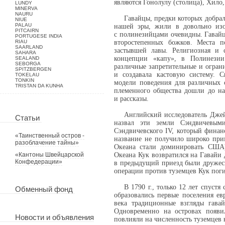
являются Гонолулу (столица), Хило
LUNDY
MINERVA
NAURU
Гавайцы, предки которых добрал
NIUE
PALAU
нашей эры, жили в довольно изо
PITCAIRN
с полинезийцами очевидны. Гавай
PORTUGESE INDIA
RIAU
второстепенных божков. Места п
SAARLAND
застывшей лавы. Религиозная и с
SAHARA
концепции «капу», в Полинезии 
SEALAND
SEBORGA
различные запретительные и огран
SPITZBERGEN
и создавала кастовую систему. 
TOKELAU
TONKIN
модели поведения для различных 
TRISTAN DA KUNHA
племенного общества дошли до на
и рассказы.
Английский исследователь Джей
Статьи
назвал эти земли Сэндвичевым
Сэндвичевского IV, который финан
«Таинственный остров -
название не получило широко прим
разоблачение тайны»
Океана стали доминировать США)
«Кантоны Швейцарской
Океана Кук возвратился на Гавайи 
Конфедерации»
в предыдущий приезд были дружески
операции против туземцев Кук поги
В 1790 г., только 12 лет спустя
Обменный фонд
образовались первые поселения е
века традиционные взгляды гава
Одновременно на островах появил
Новости и объявления
повлияли на численность туземцев 