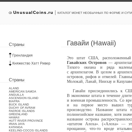
|
UnusualCoins.ru
КАТАЛОГ МОНЕТ НЕОБЫЧНЫХ ПО ФОРМЕ И СУТИ
Гавайи (Hawaii)
Страны
Гренландия
Это штат США, расположенный
Гавайских Островов
— архипелага
Княжество Хатт Ривер
Тихого океана и ряда маленьк
с архипелагом. В целом в архипел
островов, рифов и отмелей. Главны
Страны
Молокай, Ланай, Ниихау и Кахулаве
ALAND
Гавайи присоединились к США
AMERICAN SAMOA
ANGUILLA
В экономике штата в течение длите
ASCENSION ISLAND
и военная промышленность. Со врем
BIAFRA
BUCK ISLAND
и на первое место вышел тур
DUCHY OF AVRAM
производство. Название штата 
FAEROE ISLANDS
полинезийское название, хотя значе
GREENLAND
HAWAII
название острова распространило
HUTT RIVER PROVINCE
«штатом Алоха». («Алоха» — это
IRIAN JAYA
KATANGA
прощании, что-то вроде итальян
KEELING-COCOS ISLANDS