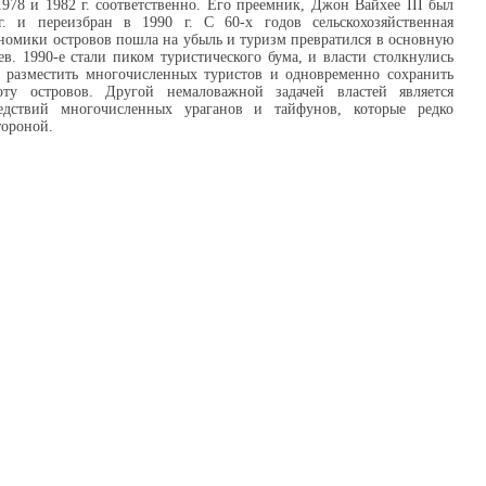
1978 и 1982 г. соответственно. Его преемник, Джон Вайхее III был
. и переизбран в 1990 г. С 60-х годов сельскохозяйственная
номики островов пошла на убыль и туризм превратился в основную
в. 1990-е стали пиком туристического бума, и власти столкнулись
к разместить многочисленных туристов и одновременно сохранить
ту островов. Другой немаловажной задачей властей является
едствий многочисленных ураганов и тайфунов, которые редко
тороной.