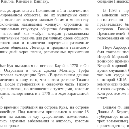
, Кайлна, Канеше и Вайпаку.
создание Гавайск
ись до архипелага с Полинезии в 1-м тысячелетии
В 1898 г. п
лированном обществе, но их культурные связи
к аннексии остр
цы молились четырем главным богам и множеству
насильственно
оклонения, называемые «хейаус», строились из
правительство б
оциальная структура общества базировалась на
островов. Гавай
известной как «табу», которая устанавливала
Представителей 
ичительные правила для различных слоев обществ
голосования он н
Священники и правители определяли различные
слоев общества. Легенды и традиции гавайского
Перл Харбор,
ших дней через песни, религиозные причитания
был атакован япо
Второй Мировой 
военного времени
мс Кук высадился на острове Кауай в 1778 г. Он
Второй мировой 
и Островами в честь Джона Монтагу, Графа
время слушаний 
сировал экспедицию Кука. (В дальнейшем данное
так как среди к
енения в виду того, что в этом регионе Тихого
с которой США е
. После путешествия в северную часть Тихого
коммунистическое
для зимовки, но отношения с туземцами, которые
в свою очередь з
ми, испортились и в 1779 г. в ходе карательной
Конгресс все же 
б.
штата.
 со времени прибытия на острова Кука, на острове
Вильям Ф. Кви
вропейцев. Под влиянием пришельцев в конце 18
Джона А. Бернса,
йцев на жизнь и еду существенно изменились.
губернатора штат
ись заразные заболевания и алкоголь, которые
трех возможных)
на островах.
происхождения, и