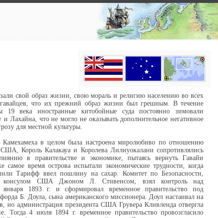
али свой образ жизни, свою мораль и религию населению во всех
я гавайцев, что их прежний образ жизни был грешным. В течение
ы 19 века иностранные китобойные суда постоянно зимовали
у и Лахайна, что не могло не оказывать дополнительное негативное
грозу для местной культуры.
я Камехамеха в целом была настроена миролюбиво по отношению
 США, Король Калакауа и Королева Лилиуокалани сопротивлялись
лиянию в правительстве и экономике, пытаясь вернуть Гавайи
е самое время острова испытали экономические трудности, когда
инли Тарифф ввел пошлину на сахар. Комитет по Безопасности,
й консулом США Джоном Л. Стивенсом, взял контроль над
 января 1893 г. и сформировал временное правительство под
форда Б. Доула, сына американского миссионера. Доул настаивал на
в, но администрация президента США Грувера Кливленда отвергла
е. Тогда 4 июля 1894 г. временное правительство провозгласило