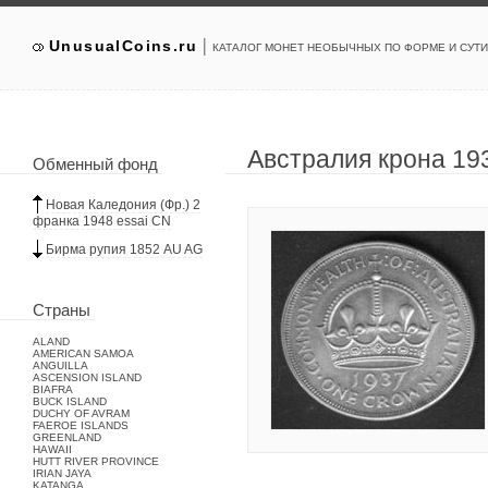
|
UnusualCoins.ru
КАТАЛОГ МОНЕТ НЕОБЫЧНЫХ ПО ФОРМЕ И СУТИ
Австралия крона 19
Обменный фонд
Новая Каледония (Фр.) 2
франка 1948 essai CN
Бирма рупия 1852 AU AG
Страны
ALAND
AMERICAN SAMOA
ANGUILLA
ASCENSION ISLAND
BIAFRA
BUCK ISLAND
DUCHY OF AVRAM
FAEROE ISLANDS
GREENLAND
HAWAII
HUTT RIVER PROVINCE
IRIAN JAYA
KATANGA