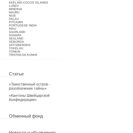
KEELING-COCOS ISLANDS
LUNDY
MINERVA
NAURU
NIUE
PALAU
PITCAIRN
PORTUGESE INDIA
RIAU
SAARLAND
SAHARA
SEALAND
SEBORGA
SPITZBERGEN
TOKELAU
TONKIN
TRISTAN DA KUNHA
Статьи
«Таинственный остров -
разоблачение тайны»
«Кантоны Швейцарской
Конфедерации»
Обменный фонд
Новости и объявления