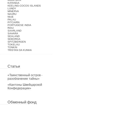
IRIAN JAYA
KATANGA
KEELING-COCOS ISLANDS
LUNDY
MINERVA
NAURU
NIUE
PALAU
PITCAIRN
PORTUGESE INDIA
RIAU
SAARLAND
SAHARA
SEALAND
SEBORGA
SPITZBERGEN
TOKELAU
TONKIN
TRISTAN DA KUNHA
Статьи
«Таинственный остров -
разоблачение тайны»
«Кантоны Швейцарской
Конфедерации»
Обменный фонд