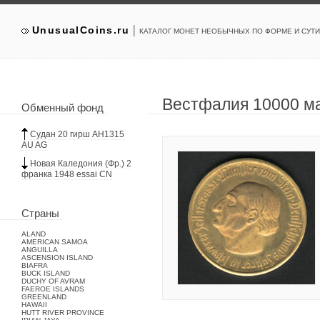
|
UnusualCoins.ru
КАТАЛОГ МОНЕТ НЕОБЫЧНЫХ ПО ФОРМЕ И СУТИ
Вестфалия 10000 м
Обменный фонд
Судан 20 гирш АН1315
AU AG
Новая Каледония (Фр.) 2
франка 1948 essai CN
Страны
ALAND
AMERICAN SAMOA
ANGUILLA
ASCENSION ISLAND
BIAFRA
BUCK ISLAND
DUCHY OF AVRAM
FAEROE ISLANDS
GREENLAND
HAWAII
HUTT RIVER PROVINCE