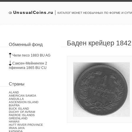
|
UnusualCoins.ru
КАТАЛОГ МОНЕТ НЕОБЫЧНЫХ ПО ФОРМЕ И СУТИ
Баден крейцер 184
Обменный фонд
Чили песо 1883 BU AG
Саксен-Мейнинген 2
пфеннига 1865 BU CU
Страны
ALAND
AMERICAN SAMOA
ANGUILLA
ASCENSION ISLAND
BIAFRA
BUCK ISLAND
DUCHY OF AVRAM
FAEROE ISLANDS
GREENLAND
HAWAII
HUTT RIVER PROVINCE
IRIAN JAYA
KATANGA