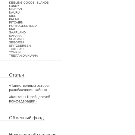
KEELING-COCOS ISLANDS
LUNDY
MINERVA
NAURU
NIUE
PALAU
PITCAIRN
PORTUGESE INDIA
RIAU
SAARLAND
SAHARA
SEALAND
SEBORGA
SPITZBERGEN
TOKELAU
TONKIN
TRISTAN DA KUNHA
Статьи
«Таинственный остров -
разоблачение тайны»
«Кантоны Швейцарской
Конфедерации»
Обменный фонд
Новости и объявления